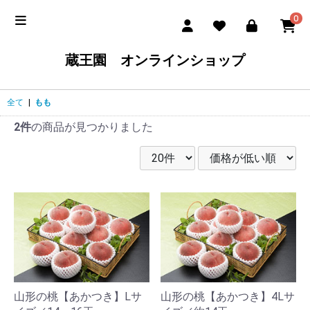
0
蔵王園 オンラインショップ
全て
|
もも
2件
の商品が見つかりました
山形の桃【あかつき】Lサ
山形の桃【あかつき】4Lサ